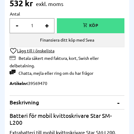
532
kr
Antal
-
+
Finansiera ditt köp med Svea
Lägg till i önskelista
Betala säkert med faktura, kort, Swish eller
delbetalning.
Chatta
,
mejla
eller
ring
om du har frågor
Artikelnr
39569470
Beskrivning
Batteri för mobil kvittoskrivare Star SM-
L200
Extrabatteri till mobil kvittoskrivare Star SM-L200.