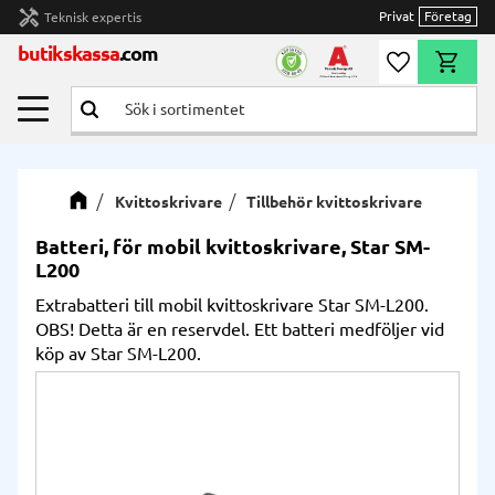
handyman
Privat
Företag
Teknisk expertis
Meny
butikskassa
.com
Önskelista
Kundvag
Kvittoskrivare
Tillbehör kvittoskrivare
Batteri, för mobil kvittoskrivare, Star SM-
L200
Extrabatteri till mobil kvittoskrivare Star SM-L200.
OBS! Detta är en reservdel. Ett batteri medföljer vid
köp av Star SM-L200.