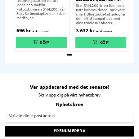
Dockningsstation för att
L200
ladda den mobila
Star SM-L200 är en liten och
kvittoskrivaren SM-L200 från
nätt kvittoskrivare. Tack vare
Star. Strömadapter och kabel
smart Bluetooth-teknologi är
medföljer.
den alltid kompatibel med
dina trådlösa enheter.
Skrivaren är mycket flexibel
696
kr
3 632
kr
och stödjer de flesta
operativsystem, inklusive
Windows, Android och iOS.
Skrivaren kan användas i
många olika arbetsmiljöer
där stationära alternativ inte
räcker. Godkänd för Zettle &
iZettle.
Var uppdaterad med det senaste!
Skriv upp dig på vårt nyhetsbrev
Nyhetsbrev
PRENUMERERA