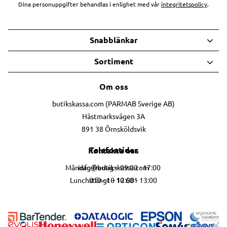
Dina personuppgifter behandlas i enlighet med vår
integritetspolicy
.
Snabblänkar
Sortiment
Om oss
butikskassa.com (PARMAB Sverige AB)
Hästmarksvägen 3A
891 38 Örnsköldsvik
Telefontider
Kontakta oss
info@butikskassa.com
Måndag-fredag – 09:00 - 17:00
010 - 10 10 681
Lunchstängt – 12:00 - 13:00