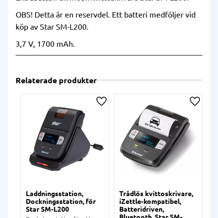
OBS! Detta är en reservdel. Ett batteri medföljer vid
köp av Star SM-L200.
3,7 V, 1700 mAh.
Relaterade produkter
Lägg till i önskelista
Lägg ti
Laddningsstation,
Trådlös kvittoskrivare,
Dockningsstation, för
iZettle-kompatibel,
Star SM-L200
Batteridriven,
Bluetooth, Star SM-