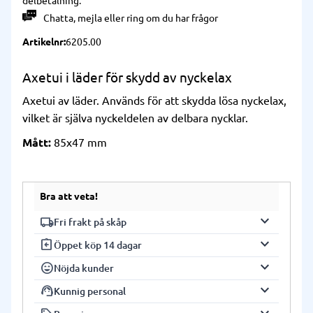
delbetalning.
Chatta
,
mejla
eller
ring
om du har frågor
Artikelnr
6205.00
Axetui i läder för skydd av nyckelax
Axetui av läder. Används för att skydda lösa nyckelax,
vilket är själva nyckeldelen av delbara nycklar.
Mått:
85x47 mm
Bra att veta!
keyboard_arrow_down
local_shipping
Fri frakt på skåp
keyboard_arrow_down
assignment_return
Vi har fri frakt på alla våra skåp. Frakten
Öppet köp 14 dagar
gäller fram till gatuadress (ej inbärning).
keyboard_arrow_down
sentiment_very_satisfied
Du har 14 dagars öppet köp på alla våra
Nöjda kunder
Leveranstiden på våra skåp är normalt 2-4
produkter. Produkterna ska vara i
keyboard_arrow_down
support_agent
Vi är stolta över våra nöjda kunder och
Kunnig personal
vardagar beroende på skåpmodell, ort
originalförpackning och i nyskick för att
arbetar ständigt för att förbättra vår