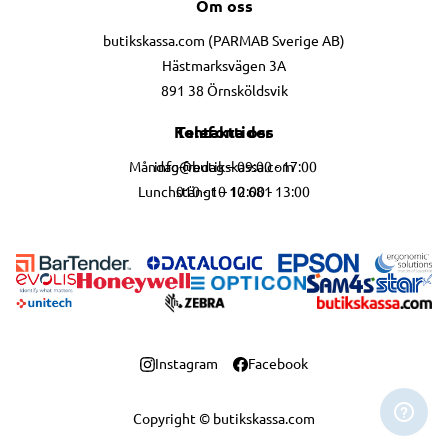
Om oss
butikskassa.com (PARMAB Sverige AB)
Hästmarksvägen 3A
891 38 Örnsköldsvik
Telefontider
Kontakta oss
info@butikskassa.com
Måndag-fredag – 09:00 - 17:00
010 - 10 10 681
Lunchstängt – 12:00 - 13:00
Instagram
Facebook
Copyright © butikskassa.com