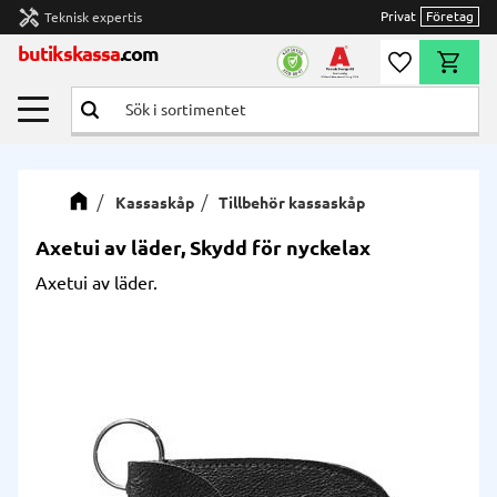
handyman
Privat
Företag
Teknisk expertis
Meny
butikskassa
.com
Önskelista
Kundvag
Kassaskåp
Tillbehör kassaskåp
Axetui av läder, Skydd för nyckelax
Axetui av läder.