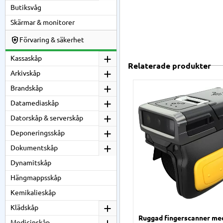
Butiksvåg
Skärmar & monitorer
Förvaring & säkerhet
Kassaskåp
Relaterade produkter
Arkivskåp
Brandskåp
Datamediaskåp
Datorskåp & serverskåp
Deponeringsskåp
Dokumentskåp
Dynamitskåp
Hängmappsskåp
Kemikalieskåp
Klädskåp
Ruggad fingerscanner me
Medicinskåp