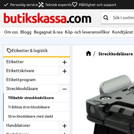
check
handyman
favorite
Personlig service
Teknisk expertis
Pålitlighet och support
butikskassa
.com
Om oss
Blogg
Begagnat & rea
Köp- och leveransvillkor
Kundtjänst
Etiketter & logistik
Streckkodsläsare
Etiketter
Etikettskrivare
Etikettprogram
Streckkodsläsare
Tillbehör streckkodsläsare
Trådlösa streckkodsläsare
Streckkodsläsare med sladd
Handdatorer