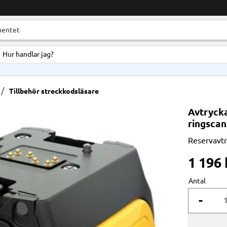
Hur handlar jag?
Tillbehör streckkodsläsare
Avtrycka
ringscan
Reservavtr
1 196
Antal
-