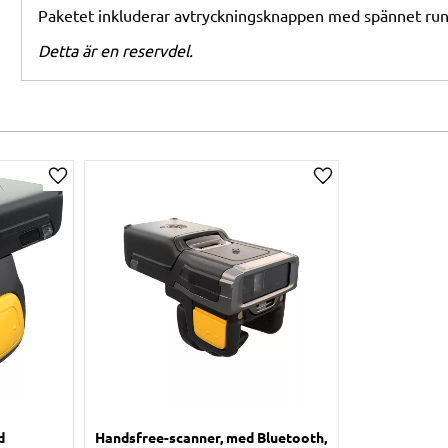
Paketet inkluderar avtryckningsknappen med spännet runt
Detta är en reservdel.
Lägg till i önskelista
Lägg till i önskelis
d
Handsfree-scanner, med Bluetooth,