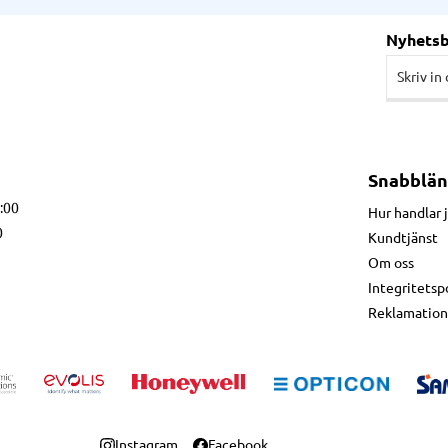
Nyhets
Snabblän
7:00
Hur handlar 
0
Kundtjänst
Om oss
Integritetsp
Reklamation
Instagram
Facebook