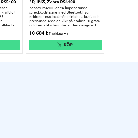
a RS5100
2D, IP65, Zebra RS6100
anner
Zebras RS6100 är en imponerande
 kraftfull
streckkodsläsare med Bluetooth som
65-
erbjuder maximal mångsidighet, kraft och
en
prestanda. Med en vikt på endast 70 gram
älldas tid
och fem olika bärstilar är den designad för
att maximera användarkomfort och
10 604
kr
är en
produktivitet. Dess avancerade multifokus
tlämnare,
skanningsmotor kan fånga 1D- och 2D-
streckkoder på avstånd upp till 12,2
ed en
meter, oavsett skick. Den robusta
a händerna
konstruktionen gör att den fungerar
utmärkt i alla miljöer, från lager och
fryshus till utomhusbruk under extrema
väderförhållanden.