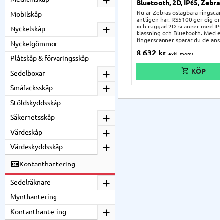
Bluetooth, 2D, IP65, Zebr
Nu är Zebras oslagbara ringsc
Mobilskåp
äntligen här. RS5100 ger dig en
och ruggad 2D-scanner med IP
Nyckelskåp
klassning och Bluetooth. Med 
fingerscanner sparar du de anst
Nyckelgömmor
och maximerar effektiviteten i
8 632
kr
verksamheten. En ringscanner 
Plåtskåp & förvaringsskåp
perfekt lösning för bl.a. postu
brevbärare, lagerarbetare,
Sedelboxar
logistikhantering och annat. M
ringscanner har man alltid båd
Småfacksskåp
tillgängliga.
Stöldskyddsskåp
Säkerhetsskåp
Värdeskåp
Värdeskyddsskåp
Kontanthantering
Sedelräknare
Mynthantering
Kontanthantering