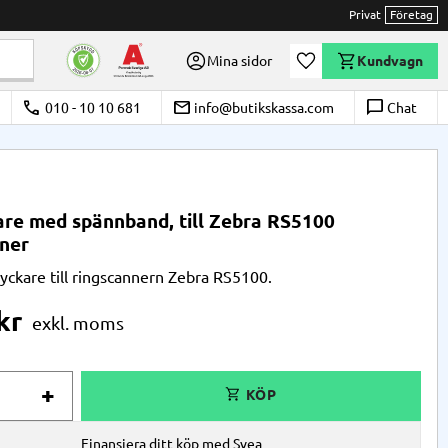
Privat
Företag
Önskelista
Mina sidor
Kundvagn
call
email
chat_bubble_outline
010 - 10 10 681
info@butikskassa.com
Chat
re med spännband, till Zebra RS5100
ner
yckare till ringscannern Zebra RS5100.
kr
+
Finansiera ditt köp med Svea