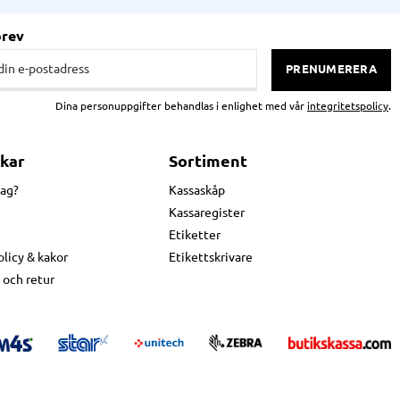
brev
PRENUMERERA
Dina personuppgifter behandlas i enlighet med vår
integritetspolicy
.
kar
Sortiment
jag?
Kassaskåp
Kassaregister
Etiketter
olicy & kakor
Etikettskrivare
 och retur