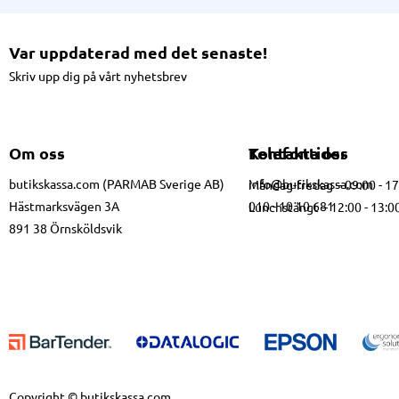
Var uppdaterad med det senaste!
Skriv upp dig på vårt nyhetsbrev
Om oss
Kontakta oss
Telefontider
butikskassa.com (PARMAB Sverige AB)
info@butikskassa.com
Måndag-fredag – 09:00 - 1
Hästmarksvägen 3A
010 - 10 10 681
Lunchstängt – 12:00 - 13:0
891 38 Örnsköldsvik
Copyright © butikskassa.com