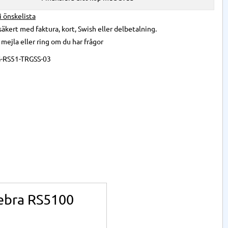
 i önskelista
säkert med faktura, kort, Swish eller delbetalning.
,
mejla
eller
ring
om du har frågor
-RS51-TRGSS-03
Zebra RS5100