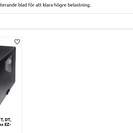
terande blad för att klara högre belastning.
Lägg till i önskelista
TT, DT,
ex EZ-