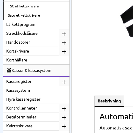
TSC etikettskrivare
Sato etikettskrivare
Etikettprogram
Streckkodsläsare
Handdatorer
Kortskrivare
Korthållare
Kassor & kassasystem
Kassaregister
Kassasystem
Hyra kassaregister
Beskrivning
Kontrollenheter
Automatis
Betalterminaler
Kvittoskrivare
Automatisk sax 