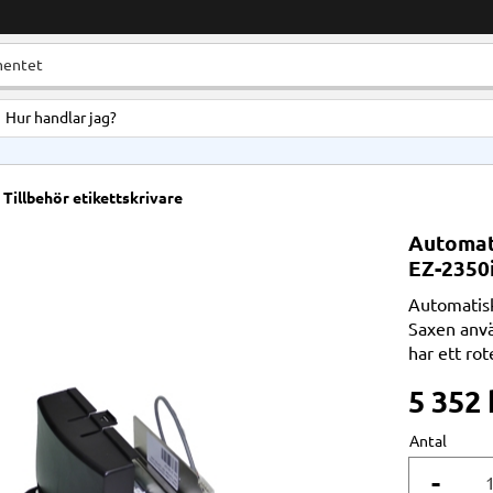
Hur handlar jag?
Tillbehör etikettskrivare
Automati
EZ-2350
Automatisk
Saxen använ
har ett rot
5 352
Antal
-