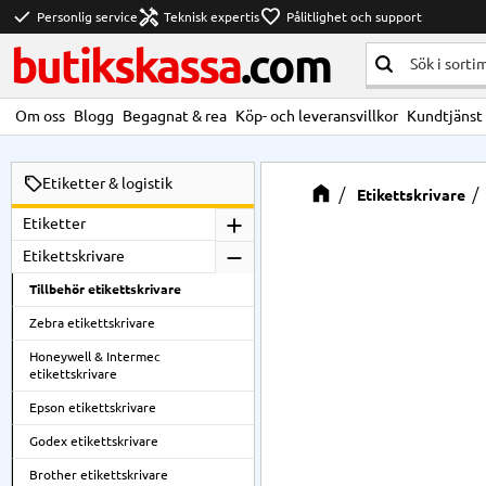
check
handyman
favorite
Personlig service
Teknisk expertis
Pålitlighet och support
butikskassa
.com
Om oss
Blogg
Begagnat & rea
Köp- och leveransvillkor
Kundtjänst
Etiketter & logistik
Etikettskrivare
Etiketter
Etikettskrivare
Tillbehör etikettskrivare
Zebra etikettskrivare
Honeywell & Intermec
etikettskrivare
Epson etikettskrivare
Godex etikettskrivare
Brother etikettskrivare