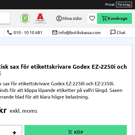
Privat
Företag
Önskelista
Mina sidor
Kundvagn
call
email
chat_bubble_outline
010 - 10 10 681
info@butikskassa.com
Chat
sk sax för etikettskrivare Godex EZ-2250i och
i
 sax för etikettskrivare Godex EZ-2250i och EZ-2350i.
ds för att klippa löpande etiketter på valfri längd. Saxen
erande blad för att klara högre belastning.
kr
+