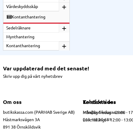
Värdeskyddsskåp
Kontanthantering
Sedelräknare
Mynthantering
Kontanthantering
Var uppdaterad med det senaste!
Skriv upp dig på vårt nyhetsbrev
Om oss
Kontakta oss
Telefontider
butikskassa.com (PARMAB Sverige AB)
info@butikskassa.com
Måndag-fredag – 09:00 - 1
Hästmarksvägen 3A
010 - 10 10 681
Lunchstängt – 12:00 - 13:0
891 38 Örnsköldsvik