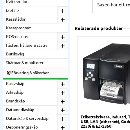
Kvittorullar
Saxen har ett ro
iZettle
Kassalådor
Kassaprogram
Relaterade produkter
POS-datorer
Fästen, hållare & stativ
Butiksvåg
Skärmar & monitorer
Förvaring & säkerhet
Kassaskåp
Arkivskåp
Brandskåp
Datamediaskåp
Etikettskrivare, Industri, 
Datorskåp & serverskåp
USB, LAN (ethernet), God
2250i & EZ-2350i
Deponeringsskåp