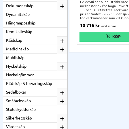
EZ-2250i är en industriskrivare 
Dokumentskåp
mellanstorlek för höga utskrif
TT- och DT-etiketter. Tack vare 
Dynamitskåp
pris är Godex EZ-2250i det själv
för verksamheter som vill kunna
större etikettrullar i industris
Hängmappsskåp
10 716
kr
en bredd på upp till 117 mm. 
för kvalitet och funktionalitet 
Kemikalieskåp
gällande även i EZ-2250i. Skriv
tillverkad i en robust kropp av
Klädskåp
en tydlig färgdisplay med
navigeringsknappar, kalibrerin
Medicinskåp
printermekanism i metall.
Mobilskåp
Nyckelskåp
Nyckelgömmor
Plåtskåp & förvaringsskåp
Sedelboxar
Småfacksskåp
Stöldskyddsskåp
Säkerhetsskåp
Värdeskåp