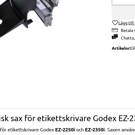
Lägg till
Betala 
Chatta
Artikelnr
GP
k sax för etikettskrivare Godex EZ-2
för etikettskrivare Godex
EZ-2250i
och
EZ-2350i
. Saxen använd