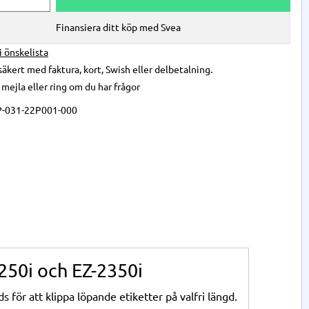
Finansiera ditt köp med Svea
 i önskelista
säkert med faktura, kort, Swish eller delbetalning.
,
mejla
eller
ring
om du har frågor
-031-22P001-000
250i och EZ-2350i
s för att klippa löpande etiketter på valfri längd.