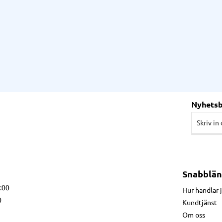
Nyhets
Snabblän
7:00
Hur handlar 
0
Kundtjänst
Om oss