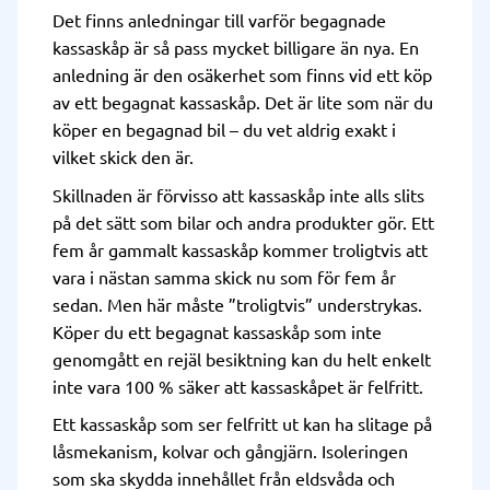
Det finns anledningar till varför begagnade
kassaskåp är så pass mycket billigare än nya. En
anledning är den osäkerhet som finns vid ett köp
av ett begagnat kassaskåp. Det är lite som när du
köper en begagnad bil – du vet aldrig exakt i
vilket skick den är.
Skillnaden är förvisso att kassaskåp inte alls slits
på det sätt som bilar och andra produkter gör. Ett
fem år gammalt kassaskåp kommer troligtvis att
vara i nästan samma skick nu som för fem år
sedan. Men här måste ”troligtvis” understrykas.
Köper du ett begagnat kassaskåp som inte
genomgått en rejäl besiktning kan du helt enkelt
inte vara 100 % säker att kassaskåpet är felfritt.
Ett kassaskåp som ser felfritt ut kan ha slitage på
låsmekanism, kolvar och gångjärn. Isoleringen
som ska skydda innehållet från eldsvåda och